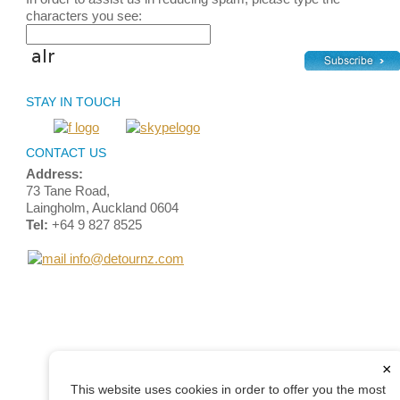
characters you see:
STAY IN TOUCH
CONTACT US
Address:
73 Tane Road,
Laingholm, Auckland 0604
Tel:
+64 9 827 8525
info@detournz.com
Home
Top of Page
Site Map
Login
Contact Us
Terms and Conditions
© 2012 Detour Travel Ltd. All rights reserved.
×
This website uses cookies in order to offer you the most