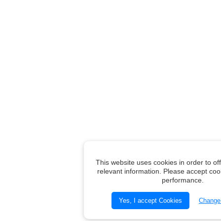
This website uses cookies in order to of
relevant information. Please accept coo
performance.
Yes, I accept Cookies
Change 