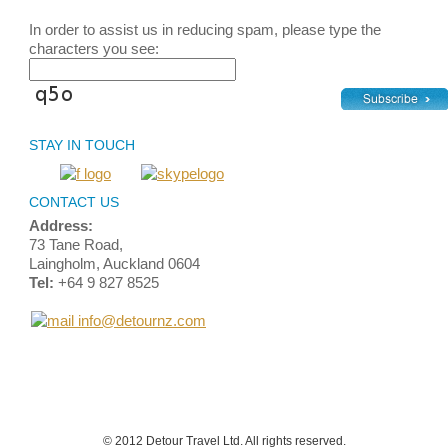
In order to assist us in reducing spam, please type the
characters you see:
STAY IN TOUCH
CONTACT US
Address:
73 Tane Road,
Laingholm, Auckland 0604
Tel:
+64 9 827 8525
info@detournz.com
Home
Top of Page
Site Map
Login
Contact Us
Terms and Conditions
© 2012 Detour Travel Ltd. All rights reserved.