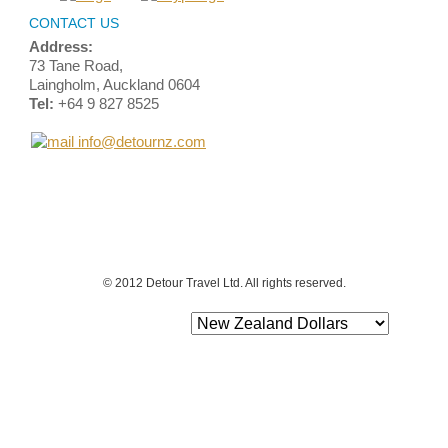
CONTACT US
Address:
73 Tane Road,
Laingholm, Auckland 0604
Tel:
+64 9 827 8525
info@detournz.com
Home
Top of Page
Site Map
Login
Contact Us
Terms and Conditions
© 2012 Detour Travel Ltd. All rights reserved.
Select Currency: