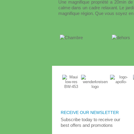
Une magnifique propriété a 20min de
calme dans un cadre relaxant. Le jardin
magnifique région. Que vous soyez en c
RECEIVE OUR NEWSLETTER
Subscribe today
to receive
our
best
offers and promotions