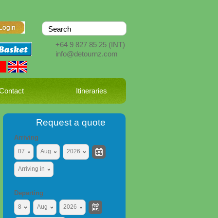
+64 9 827 85 25
(INT)
info@detournz.com
Contact
Itineraries
Request a quote
Arriving
07
Aug
2026
Arriving in
Departing
8
Aug
2026