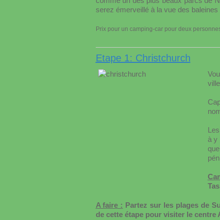
comme un des plus beaux parcs de Nou
serez émerveillé à la vue des baleine
Prix pour un camping-car pour deux personn
Etape 1: Christchurch
Vou
ville
Cap
nom
Les
à y 
que
pén
Cam
Tas
A faire :
Partez sur les plages de Su
de cette étape pour visiter le centre