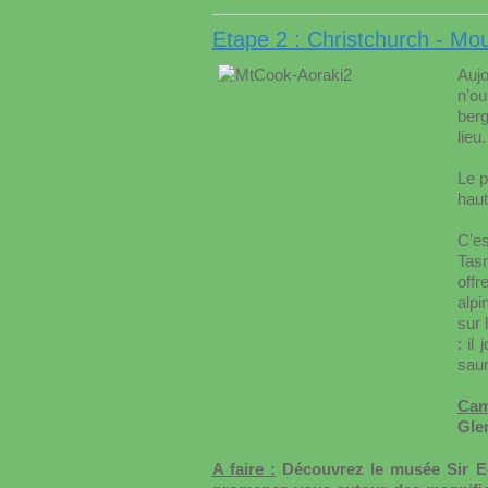
Etape 2 : Christchurch - Mo
Auj
n’ou
berg
lieu.
Le p
haut
C’es
Tasm
offr
alpi
sur 
: il
saum
Cam
Glen
A faire :
Découvrez le musée Sir Ed