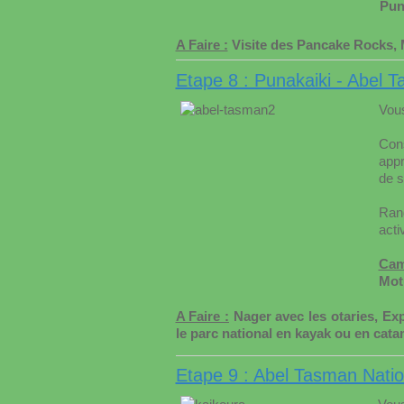
Pun
A Faire :
Visite des Pancake Rocks, Ma
Etape 8 : Punakaiki - Abel 
Vous
Con
appr
de s
Rand
acti
Cam
Motu
A Faire :
Nager avec les otaries, Expl
le parc national en kayak ou en cat
Etape 9 : Abel Tasman Natio