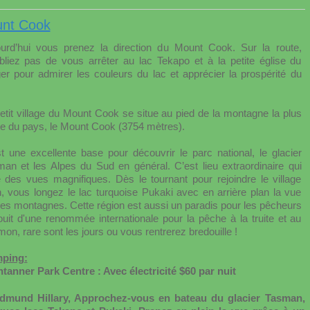
unt Cook
ourd’hui vous prenez la direction du Mount Cook. Sur la route,
bliez pas de vous arrêter au lac Tekapo et à la petite église du
er pour admirer les couleurs du lac et apprécier la prospérité du
etit village du Mount Cook se situe au pied de la montagne la plus
e du pays, le Mount Cook (3754 mètres).
t une excellente base pour découvrir le parc national, le glacier
an et les Alpes du Sud en général. C’est lieu extraordinaire qui
e des vues magnifiques. Dès le tournant pour rejoindre le village
n, vous longez le lac turquoise Pukaki avec en arrière plan la vue
les montagnes. Cette région est aussi un paradis pour les pêcheurs
 jouit d'une renommée internationale pour la pêche à la truite et au
on, rare sont les jours ou vous rentrerez bredouille !
ping:
tanner Park Centre : Avec électricité $60 par nuit
mund Hillary, Approchez-vous en bateau du glacier Tasman,