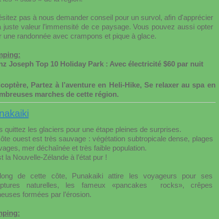
sitez pas à nous demander conseil pour un survol, afin d'apprécier
a juste valeur l’immensité de ce paysage. Vous pouvez aussi opter
r une randonnée avec crampons et pique à glace.
ping:
nz Joseph Top 10 Holiday Park : Avec électricité $60 par nuit
coptère, Partez à l’aventure en Heli-Hike, Se relaxer au spa en
nombreuses marches de cette région.
nakaiki
 quittez les glaciers pour une étape pleines de surprises.
ôte ouest est très sauvage : végétation subtropicale dense, plages
ages, mer déchaînée et très faible population.
t la Nouvelle-Zélande à l’état pur !
long de cette côte, Punakaiki attire les voyageurs pour ses
lptures naturelles, les fameux «pancakes rocks», crêpes
euses formées par l’érosion.
ping: