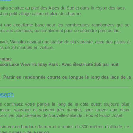
ka se situe au pied des Alpes du Sud et dans la région des lacs.
t un petit village calme et plein de charme.
st une excellente base pour les nombreuses randonnées qui se
ent aux alentours, ou simplement pour se détendre près du lac.
iver, Wanaka devient une station de ski vibrante, avec des pistes à
s de 30 minutes en voiture.
ping:
aka Lake View Holiday Park : Avec électricité $55 par nuit
 Partir en randonnée courte ou longue le long des lacs de la
oseph
s continuez votre périple le long de la côte ouest toujours plus
ueuse, sauvage et souvent très humide, pour arriver aux deux
iers les plus célèbres de Nouvelle-Zélande : Fox et Franz Josef.
siment en bordure de mer et à moins de 300 mètres d’altitude, ce
 les « stars » de la région.