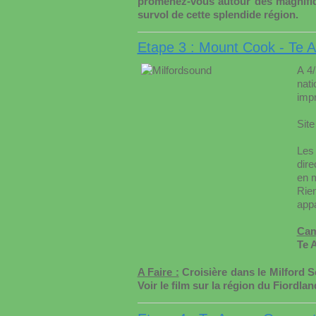
promenez-vous autour des magnifiq
survol de cette splendide région.
Etape 3 : Mount Cook - Te A
A 4
nat
imp
Site
Les
dire
en m
Rie
appa
Cam
Te 
A Faire :
Croisière dans le Milford S
Voir le film sur la région du Fiordla