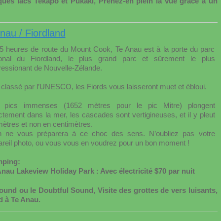
ues lacs Tekapo et Pukaki, Prenez-en plein la vue grâce à un
nau / Fiordland
/5 heures de route du Mount Cook, Te Anau est à la porte du parc
ional du Fiordland, le plus grand parc et sûrement le plus
ressionant de Nouvelle-Zélande.
 classé par l’UNESCO, les Fiords vous laisseront muet et ébloui.
 pics immenses (1652 mètres pour le pic Mitre) plongent
ctement dans la mer, les cascades sont vertigineuses, et il y pleut
ètres et non en centimètres.
n ne vous préparera à ce choc des sens. N’oubliez pas votre
reil photo, ou vous vous en voudrez pour un bon moment !
ping:
Anau Lakeview Holiday Park : Avec électricité $70 par nuit
ound ou le Doubtful Sound, Visite des grottes de vers luisants,
nd à Te Anau.