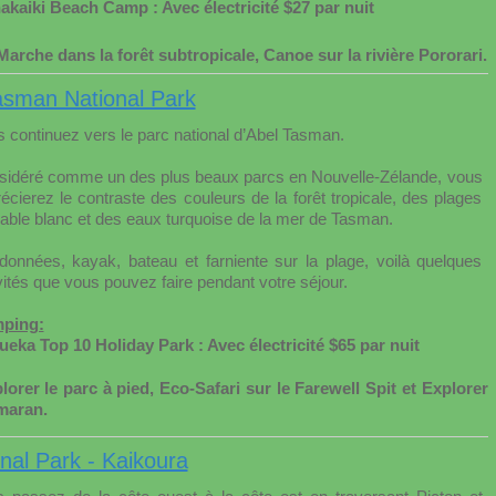
akaiki Beach Camp : Avec électricité $27 par nuit
rche dans la forêt subtropicale, Canoe sur la rivière Pororari.
Tasman National Park
 continuez vers le parc national d’Abel Tasman.
sidéré comme un des plus beaux parcs en Nouvelle-Zélande, vous
écierez le contraste des couleurs de la forêt tropicale, des plages
able blanc et des eaux turquoise de la mer de Tasman.
onnées, kayak, bateau et farniente sur la plage, voilà quelques
vités que vous pouvez faire pendant votre séjour.
ping:
eka Top 10 Holiday Park : Avec électricité $65 par nuit
orer le parc à pied, Eco-Safari sur le Farewell Spit et Explorer
amaran.
nal Park - Kaikoura