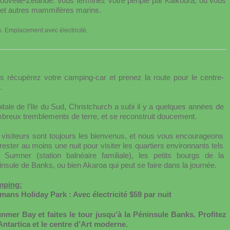
velle-Zélande. Vous terminez votre périple par Kaikoura, où vous
s et autres mammifères marins.
es. Emplacement avec
électricité
.
s récupérez votre camping-car et prenez la route pour le centre-
.
itale de l’Ile du Sud, Christchurch a subi il y a quelques années de
breux tremblements de terre, et se reconstruit doucement.
 visiteurs sont toujours les bienvenus, et nous vous encourageons
rester au moins une nuit pour visiter les quartiers environnants tels
 Sumner (station balnéaire familiale), les petits bourgs de la
insule de Banks, ou bien Akaroa qui peut se faire dans la journée.
ping:
mans Holiday Park : Avec électricité $59 par nuit
nmer Bay et faites le tour jusqu’à la Péninsule Banks. Profitez
 Antartica et le centre d’Art moderne.