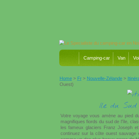
Camping-car
Van
Voi
Home
>
Fr
>
Nouvelle-Zélande
>
Itiné
Ouest)
Ile du Sud 
Votre voyage vous amène au pied du
magnifiques fiords du sud de l’île, c
les fameux glaciers Franz Joseph et 
continuez sur la côte ouest sauvage e