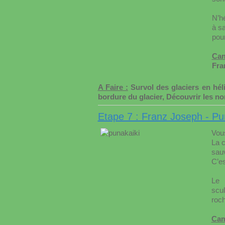
N’hé
à s
pou
Cam
Fra
A Faire :
Survol des glaciers en héli
bordure du glacier, Découvrir les 
Etape 7 : Franz Joseph - Pu
Vous
La c
sauv
C’es
Le 
scu
roch
Cam