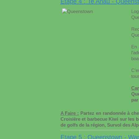
Etape 4 : Te Anau - Queens
Log
Que
Rec
Que
En 
l’ad
boat
C’e
tou
Cam
Que
par
A Faire :
Partez en randonnée à cheva
Croisière et barbecue Kiwi sur les 
de golfs de la région, Survol des Al
Etape 5 : Queenstown - Wa