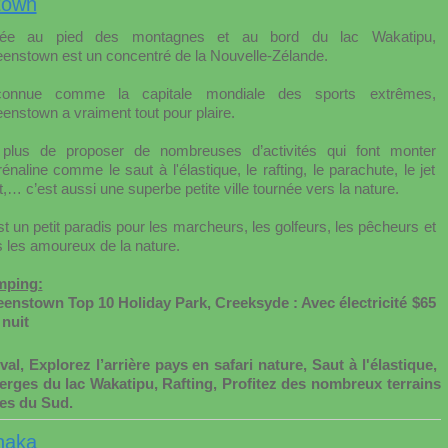
town
ée au pied des montagnes et au bord du lac Wakatipu,
enstown est un concentré de la Nouvelle-Zélande.
onnue comme la capitale mondiale des sports extrêmes,
enstown a vraiment tout pour plaire.
plus de proposer de nombreuses d’activités qui font monter
rénaline comme le saut à l'élastique, le rafting, le parachute, le jet
,… c’est aussi une superbe petite ville tournée vers la nature.
st un petit paradis pour les marcheurs, les golfeurs, les pêcheurs et
s les amoureux de la nature.
ping:
enstown Top 10 Holiday Park, Creeksyde : Avec électricité $65
 nuit
l, Explorez l’arrière pays en safari nature, Saut à l'élastique,
berges du lac Wakatipu, Rafting, Profitez des nombreux terrains
pes du Sud.
naka