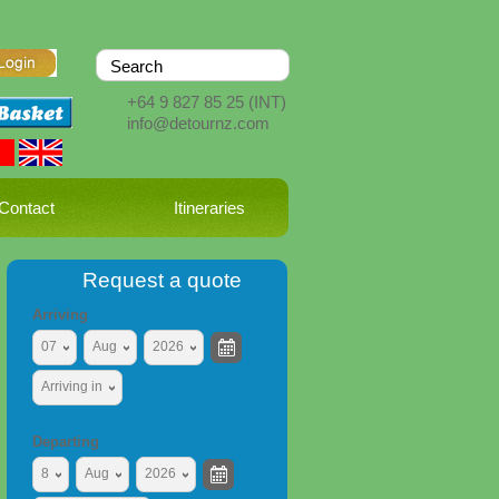
+64 9 827 85 25
(INT)
info@detournz.com
Contact
Itineraries
Request a quote
Arriving
07
Aug
2026
Arriving in
Departing
8
Aug
2026