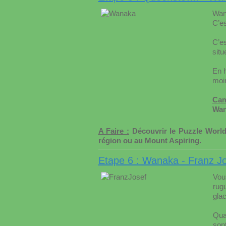
Wana
C’es
C’e
situ
En h
moin
Cam
Wan
A Faire :
Découvrir le Puzzle World,
région ou au Mount Aspiring.
Etape 6 : Wanaka - Franz J
Vou
rug
glac
Qua
sont