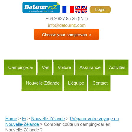
+64 9 827 85 25
(INT)
info@detournz.com
Camping-car
Van
Voiture
Assurance
Activités
Nouvelle-Zélande
L'équipe
Contact
Itineraries
Home
>
Fr
>
Nouvelle-Zélande
>
Préparer votre voyage en
Nouvelle-Zélande
> Combien coûte un camping-car en
Nouvelle-Zélande ?