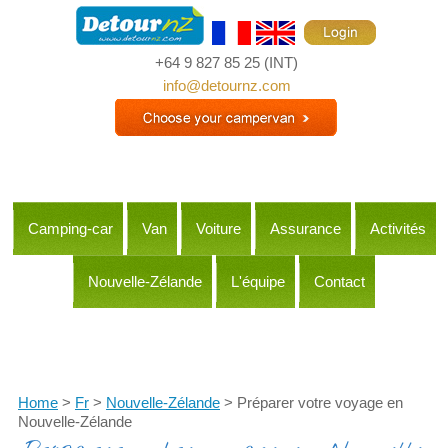
+64 9 827 85 25
(INT)
info@detournz.com
Camping-car
Van
Voiture
Assurance
Activités
Nouvelle-Zélande
L'équipe
Contact
Itineraries
Home
>
Fr
>
Nouvelle-Zélande
> Préparer votre voyage en
Nouvelle-Zélande