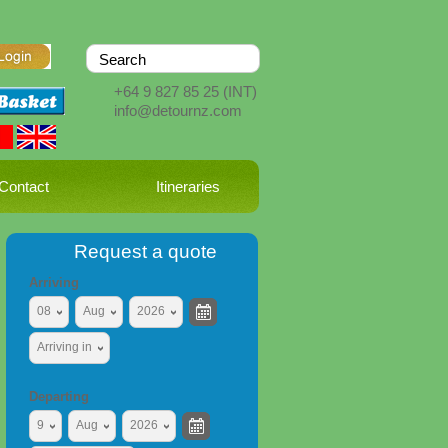
+64 9 827 85 25
(INT)
info@detournz.com
Contact
Itineraries
Request a quote
Arriving
08
Aug
2026
Arriving in
Departing
9
Aug
2026