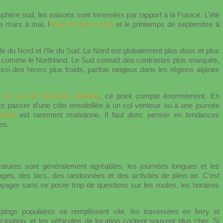
phère sud, les saisons sont inversées par rapport à la France. L’été
e mars à mai, l
’hiver de juin à août
et le printemps de septembre à
île du Nord et l’île du Sud. Le Nord est globalement plus doux et plus
 comme le Northland. Le Sud connaît des contrastes plus marqués,
si des hivers plus froids, parfois neigeux dans les régions alpines
 en van en Nouvelle Zelande
, ce point compte énormément. En
z passer d’une côte ensoleillée à un col venteux ou à une journée
météo
est rarement monotone. Il faut donc penser en tendances
es.
ratures sont généralement agréables, les journées longues et les
lages, des lacs, des randonnées et des activités de plein air. C’est
oyager sans se poser trop de questions sur les routes, les horaires
mpings populaires se remplissent vite, les traversées en ferry et
cipation, et les véhicules de location coûtent souvent plus cher. Si