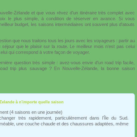
velle-Zélande et que vous rêvez d’un itinéraire très complet avec
choix le plus simple, à condition de réserver en avance. Si vous
un meilleur budget, les saisons intermédiaires ont souvent plus d’atouts
stion que nous traitons tous les jours avec les voyageurs : partir au
éjour que le plaisir sur la route. Le meilleur mois n’est pas celui
 celui qui correspond à votre façon de voyager.
nière question très simple : avez-vous envie d’un road trip facile,
road trip plus sauvage ? En Nouvelle-Zélande, la bonne saison
Zelande à n'importe quelle saison
ent (4 saisons en une journée)
anger très rapidement, particulièrement dans l'Île du Sud.
rméable, une couche chaude et des chaussures adaptées, même