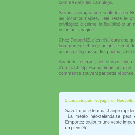
comme dans les campings.
Si vous voyagez une seule fois en Nou
les incontournables, l’été reste le 
privilégiez le calme, la flexibilité et 
qu’on ne l’imagine.
Chez DetourNZ, c’est d’ailleurs une que
bon moment change autant le coût du s
qu’on voit le plus sur les photos, c’est
Avant de réserver, posez-vous une der
d’un road trip économique ou d’un 
commence souvent par cette réponse.
5 conseils pour voyager en Nouvelle 
Savoir que le temps change rapidem
La météo néo-zélandaise peut ch
Emportez toujours une veste impe
en plein été.