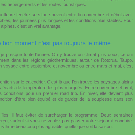
les hébergements et les routes touristiques.
meilleure fenêtre se situe souvent entre fin novembre et début avril.
sibles, les journées plus longues et les conditions plus stables. Pour
alpines, c’est un vrai avantage.
 le bon moment n’est pas toujours le même
ge presque toute l’année. On y trouve un climat plus doux, ce qui
tamment dans les régions géothermiques, autour de Rotorua, Taupō,
n voyage entre septembre et novembre ou entre mars et mai, c’est
ntion sur le calendrier. C’est là que l’on trouve les paysages alpins
es écarts de température les plus marqués. Entre novembre et avril,
conditions pour un premier road trip. En hiver, elle devient plus
ondition d’être bien équipé et de garder de la souplesse dans son
les, il faut éviter de surcharger le programme. Deux semaines
erçu, surtout si vous ne voulez pas passer votre séjour à conduire.
rythme beaucoup plus agréable, quelle que soit la saison.