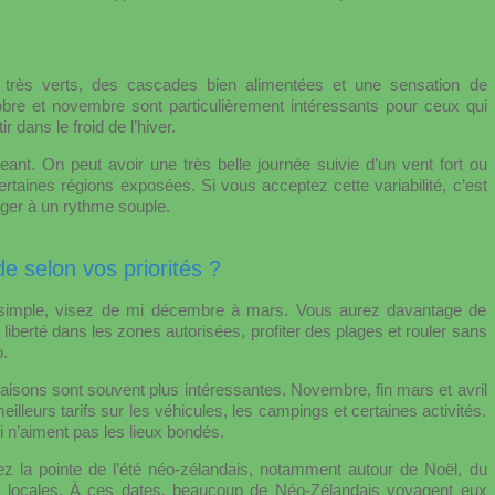
très verts, des cascades bien alimentées et une sensation de
obre et novembre sont particulièrement intéressants pour ceux qui
r dans le froid de l’hiver.
eant. On peut avoir une très belle journée suivie d’un vent fort ou
ertaines régions exposées. Si vous acceptez cette variabilité, c’est
ager à un rythme souple.
de selon vos priorités ?
us simple, visez de mi décembre à mars. Vous aurez davantage de
 liberté dans les zones autorisées, profiter des plages et rouler sans
.
ersaisons sont souvent plus intéressantes. Novembre, fin mars et avril
lleurs tarifs sur les véhicules, les campings et certaines activités.
i n’aiment pas les lieux bondés.
évitez la pointe de l’été néo-zélandais, notamment autour de Noël, du
 locales. À ces dates, beaucoup de Néo-Zélandais voyagent eux