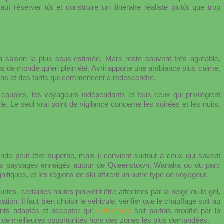
t réserver tôt et construire un itinéraire réaliste plutôt que trop
 saison la plus sous-estimée. Mars reste souvent très agréable,
ns de monde qu’en plein été. Avril apporte une ambiance plus calme,
ons et des tarifs qui commencent à redescendre.
 couples, les voyageurs indépendants et tous ceux qui privilégient
le. Le seul vrai point de vigilance concerne les soirées et les nuits,
ande peut être superbe, mais il convient surtout à ceux qui savent
. Les paysages enneigés autour de Queenstown, Wānaka ou du parc
fiques, et les régions de ski attirent un autre type de voyageur.
rtes, certaines routes peuvent être affectées par la neige ou le gel,
ion. Il faut bien choisir le véhicule, vérifier que le chauffage soit au
nts adaptés et accepter qu’
un itinéraire
soit parfois modifié par la
 de meilleures opportunités hors des zones les plus demandées.