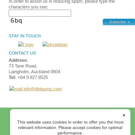
In order to assist us in reducing spam, please type the
characters you see:
STAY IN TOUCH
CONTACT US
Address:
73 Tane Road,
Laingholm, Auckland 0604
Tel:
+64 9 827 8525
info@detournz.com
Home
Top of Page
Site Map
Login
Contact Us
×
Terms and Conditions
This website uses cookies in order to offer you the most
relevant information. Please accept cookies for optimal
© 2012 Detour Travel Ltd. All rights reserved.
performance.