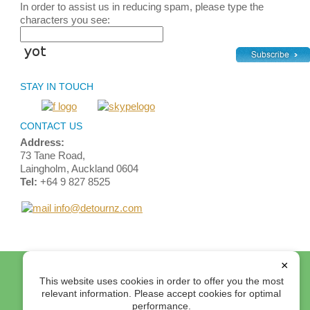
In order to assist us in reducing spam, please type the
characters you see:
STAY IN TOUCH
CONTACT US
Address:
73 Tane Road,
Laingholm, Auckland 0604
Tel:
+64 9 827 8525
info@detournz.com
Home
Top of Page
Site Map
Login
Contact Us
×
This website uses cookies in order to offer you the most
Terms and Conditions
relevant information. Please accept cookies for optimal
performance.
© 2012 Detour Travel Ltd. All rights reserved.