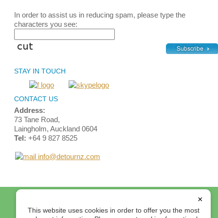
In order to assist us in reducing spam, please type the
characters you see:
STAY IN TOUCH
CONTACT US
Address:
73 Tane Road,
Laingholm, Auckland 0604
Tel:
+64 9 827 8525
info@detournz.com
Home
Top of Page
Site Map
Login
Contact Us
×
Terms and Conditions
This website uses cookies in order to offer you the most