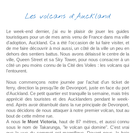
Les volcans d'Auckland
Le week-end dernier, j'ai eu le plaisir de jouer les guides
touristiques pour un de mes amis venu de France dans ma ville
d'adoption, Auckland. Ca a été l'occasion de lui faire visiter, et
de me faire découvrir à moi aussi, un côté de la ville un peu en
dehors des sentiers battus. Nous avons délaissé le centre de la
ville, Queen Street et sa Sky Tower, pour nous consacrer à un
côté un peu moins connu de la Cité des Voiles : les volcans qui
l'entourent.
Nous commençons notre journée par l'achat d'un ticket de
ferry, direction la presqu'île de Devonport, juste en face du port
d'Auckland. Ce petit quartier est tranquille la semaine, mais très
apprécié des touristes et des Aucklanders pendant le week-
end. Après avoir déambulé dans la rue principale de Devonport,
nous décidons de nous attaquer à notre premier volcan, tout au
bout de cette même rue.
A nous
le Mont Victoria
, haut de 87 mètres, et aussi connu
sous le nom de Takarunga, "le volcan qui domine". C'est vrai
que la vue du sommet est magnifique. Devant nous, la baie