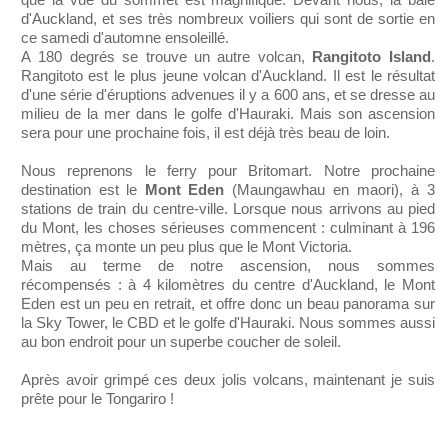
d'Auckland, et ses très nombreux voiliers qui sont de sortie en
ce samedi d'automne ensoleillé.
A 180 degrés se trouve un autre volcan,
Rangitoto Island
.
Rangitoto est le plus jeune volcan d'Auckland. Il est le résultat
d'une série d'éruptions advenues il y a 600 ans, et se dresse au
milieu de la mer dans le golfe d'Hauraki. Mais son ascension
sera pour une prochaine fois, il est déjà très beau de loin.
Nous reprenons le ferry pour Britomart. Notre prochaine
destination est le
Mont Eden
(Maungawhau en maori), à 3
stations de train du centre-ville. Lorsque nous arrivons au pied
du Mont, les choses sérieuses commencent : culminant à 196
mètres, ça monte un peu plus que le Mont Victoria.
Mais au terme de notre ascension, nous sommes
récompensés : à 4 kilomètres du centre d'Auckland, le Mont
Eden est un peu en retrait, et offre donc un beau panorama sur
la Sky Tower, le CBD et le golfe d'Hauraki. Nous sommes aussi
au bon endroit pour un superbe coucher de soleil.
Après avoir grimpé ces deux jolis volcans, maintenant je suis
prête pour le Tongariro !