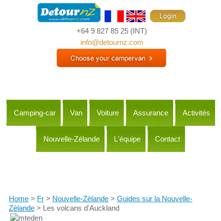
+64 9 827 85 25
(INT)
info@detournz.com
Camping-car
Van
Voiture
Assurance
Activités
Nouvelle-Zélande
L'équipe
Contact
Itineraries
Home
>
Fr
>
Nouvelle-Zélande
>
Guides sur la Nouvelle-
Zélande
> Les volcans d'Auckland