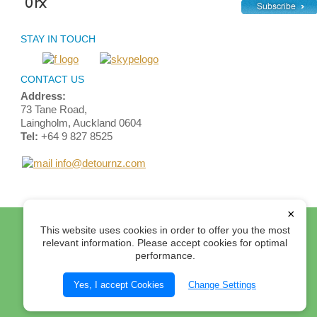
STAY IN TOUCH
CONTACT US
Address:
73 Tane Road,
Laingholm, Auckland 0604
Tel:
+64 9 827 8525
info@detournz.com
×
Home
Top of Page
Site Map
Login
Contact Us
This website uses cookies in order to offer you the most
Terms and Conditions
relevant information. Please accept cookies for optimal
performance.
© 2012 Detour Travel Ltd. All rights reserved.
Yes, I accept Cookies
Change Settings
Select Currency: