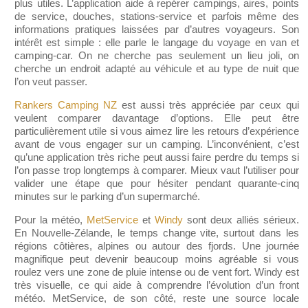
plus utiles. L’application aide à repérer campings, aires, points
de service, douches, stations-service et parfois même des
informations pratiques laissées par d’autres voyageurs. Son
intérêt est simple : elle parle le langage du voyage en van et
camping-car. On ne cherche pas seulement un lieu joli, on
cherche un endroit adapté au véhicule et au type de nuit que
l’on veut passer.
Rankers Camping NZ
est aussi très appréciée par ceux qui
veulent comparer davantage d’options. Elle peut être
particulièrement utile si vous aimez lire les retours d’expérience
avant de vous engager sur un camping. L’inconvénient, c’est
qu’une application très riche peut aussi faire perdre du temps si
l’on passe trop longtemps à comparer. Mieux vaut l’utiliser pour
valider une étape que pour hésiter pendant quarante-cinq
minutes sur le parking d’un supermarché.
Pour la météo,
MetService
et
Windy
sont deux alliés sérieux.
En Nouvelle-Zélande, le temps change vite, surtout dans les
régions côtières, alpines ou autour des fjords. Une journée
magnifique peut devenir beaucoup moins agréable si vous
roulez vers une zone de pluie intense ou de vent fort. Windy est
très visuelle, ce qui aide à comprendre l’évolution d’un front
météo. MetService, de son côté, reste une source locale