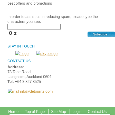
best
offers and promotions
In order to assist us in reducing spam, please type the
characters you see:
STAY IN TOUCH
CONTACT US
Address:
73 Tane Road,
Laingholm, Auckland 0604
Tel:
+64 9 827 8525
info@detournz.com
Home
Top of Page
Site Map
Login
Contact Us