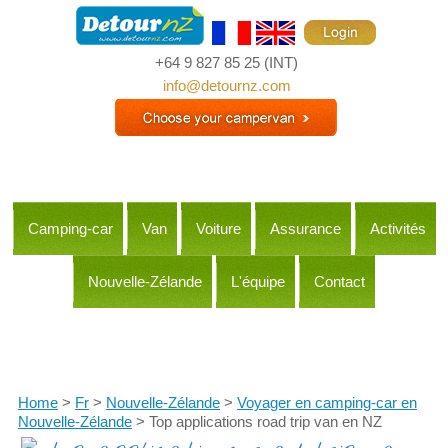
+64 9 827 85 25
(INT)
info@detournz.com
Camping-car
Van
Voiture
Assurance
Activités
Nouvelle-Zélande
L'équipe
Contact
Itineraries
Home
>
Fr
>
Nouvelle-Zélande
>
Voyager en camping-car en
Nouvelle-Zélande
> Top applications road trip van en NZ