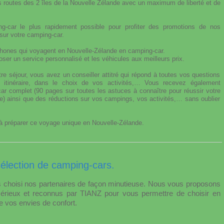
s routes des 2 îles de la Nouvelle Zélande avec un maximum de liberté et de
ng-car le plus rapidement possible pour profiter des promotions de nos
 sur votre camping-car.
phones qui voyagent en Nouvelle-Zélande en camping-car.
er un service personnalisé et les véhicules aux meilleurs prix.
éjour, vous avez un conseiller attitré qui répond à toutes vos questions
e itinéraire, dans le choix de vos activités,… Vous recevez également
complet (90 pages sur toutes les astuces à connaître pour réussir votre
) ainsi que des réductions sur vos campings, vos activités,… sans oublier
 préparer ce voyage unique en Nouvelle-Zélande.
sélection de camping-cars.
choisi nos partenaires de façon minutieuse. Nous vous proposons
sérieux et reconnus par TIANZ pour vous permettre de choisir en
e vos envies de confort.