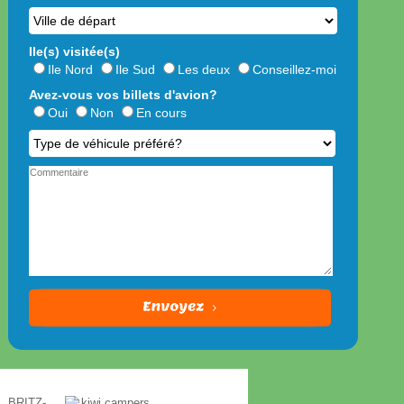
Ile(s) visitée(s)
Ile Nord
Ile Sud
Les deux
Conseillez-moi
Avez-vous vos billets d'avion?
Oui
Non
En cours
*