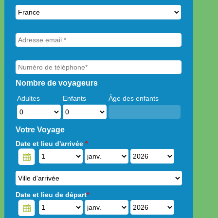
Nombre de voyageurs
Adultes
Enfants
Âge des enfants
Votre Voyage
Date et lieu d'arrivée
*
Date et lieu de départ
*