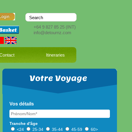
+64 9 827 85 25
(INT)
info@detournz.com
Contact
Itineraries
Vos détails
*
Tranche d'âge
<24
25-34
35-44
45-59
60>