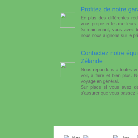
Profitez de notre gar
En plus des différentes ré
vous proposer les meilleurs p
Si maintenant, vous avez tr
nous nous alignons sur le p
Contactez notre équ
Zélande
Nous répondons à toutes vos
voir, à faire et bien plus.
voyage en général.
Sur place si vous avez des 
s'assurer que vous passez l