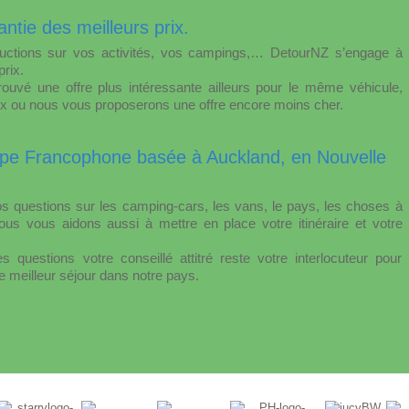
antie des meilleurs prix.
ductions sur vos activités, vos campings,… DetourNZ s’engage à
rix.
ouvé une offre plus intéressante ailleurs pour le même véhicule,
rix ou nous vous proposerons une offre encore moins cher.
ipe Francophone basée à Auckland, en Nouvelle
 questions sur les camping-cars, les vans, le pays, les choses à
 Nous vous aidons aussi à mettre en place votre itinéraire et votre
questions votre conseillé attitré reste votre interlocuteur pour
e meilleur séjour dans notre pays.